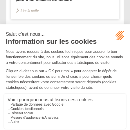
Lire la suite
...
...
<<
<
125
126
127
128
129
130
131
>
>>
Mentions légales
Politique de confidentialité
Politique de cookies
Plan du site
MBA ET ASSOCIÉS
235 Rue Helene Boucher, 34170 CASTELNAU LE LEZ
Tél :
04 67 20 28 00
Bureau secondaire à Cannes
50 rue d’Antibes, 06400 CANNES
Tél :
04 83 15 71 51