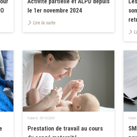
pour
Activité partielle et ALPD depuis
Les
JO
le 1er novembre 2024
son
ret
Lire la suite
L
Publié le :
30/10/2024
Publié 
e
Prestation de travail au cours
SMI