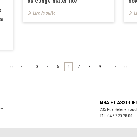
du congé maternité
no
e
Lire la suite
L
la
...
...
<<
<
3
4
5
6
7
8
9
>
>>
MBA ET ASSOCIÉ
ite
235 Rue Helene Bouc
Tél :
04 67 20 28 00