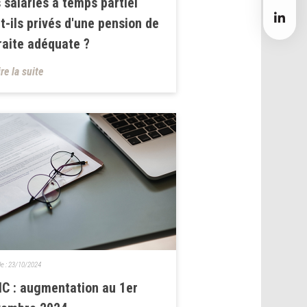
 salariés à temps partiel
t-ils privés d'une pension de
raite adéquate ?
ire la suite
le :
23/10/2024
C : augmentation au 1er