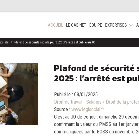
ACCUEIL
LE CABINET
ÉQUIPE
EXPERTISES
A
 sociale
Plafond de sécurité sociale pour 2025 : l’arrêté est publié au JO
Plafond de sécurité 
2025 : l’arrêté est p
Publié le :
08/01/2025
Droit du travail - Salariés
/
Droit de la prote
Source :
www.legisocial.fr
C’est au JO de ce jour, dimanche 29 décembr
confirmant la valeur du PMSS au 1er janvier
communiquées par le BOSS en novembre 202