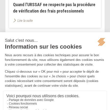
Quand l’URSSAF ne respecte pas la procédure
de vérification des frais professionnels
Lire la suite
...
<<
<
9
10
11
12
13
14
15
>
>>
Mentions légales
Politique de confidentialité
Politique de cookies
Plan du site
MBA ET ASSOCIÉS
235 Rue Helene Boucher, 34170 CASTELNAU LE LEZ
Tél :
04 67 20 28 00