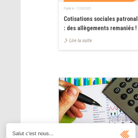
Publié le :
17/03/2025
Cotisations sociales patrona
: des allègements remaniés !
Lire la suite