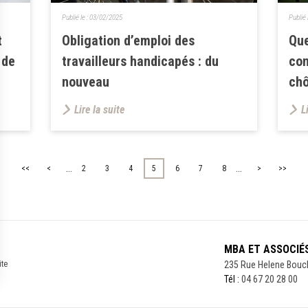
Publié le :
03/02/2025
Publié 
t
Obligation d’emploi des
Que
 de
travailleurs handicapés : du
con
nouveau
ch
Lire la suite
L
...
...
<<
<
2
3
4
5
6
7
8
>
>>
MBA ET ASSOCIÉ
ite
235 Rue Helene Bouc
Tél :
04 67 20 28 00