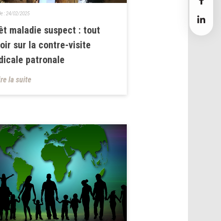
le :
24/02/2025
êt maladie suspect : tout
oir sur la contre-visite
icale patronale
ire la suite