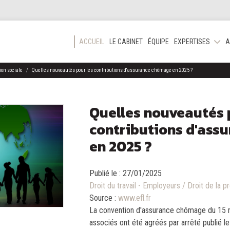
ACCUEIL
LE CABINET
ÉQUIPE
EXPERTISES
A
tion sociale
Quelles nouveautés pour les contributions d'assurance chômage en 2025 ?
Quelles nouveautés 
contributions d'ass
en 2025 ?
Publié le :
27/01/2025
Droit du travail - Employeurs
/
Droit de la p
Source :
www.efl.fr
La convention d'assurance chômage du 15 
associés ont été agréés par arrêté publié 