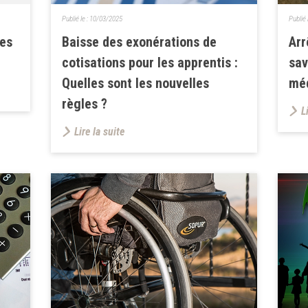
Publié le :
10/03/2025
Publié 
les
Baisse des exonérations de
Arr
cotisations pour les apprentis :
sav
Quelles sont les nouvelles
méd
règles ?
L
Lire la suite