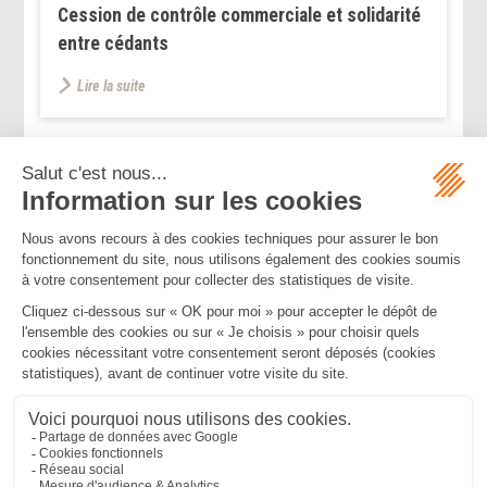
Cession de contrôle commerciale et solidarité
entre cédants
Lire la suite
...
...
<<
<
11
12
13
14
15
16
17
>
>>
Mentions légales
Politique de confidentialité
Politique de cookies
Plan du site
MBA ET ASSOCIÉS
235 Rue Helene Boucher, 34170 CASTELNAU LE LEZ
Tél :
04 67 20 28 00
Bureau secondaire à Cannes