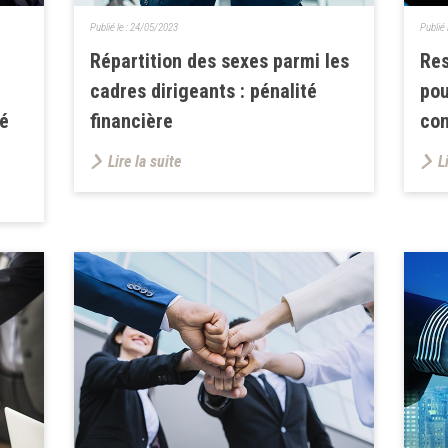
Publié le :
24/05/2023
Publié 
Répartition des sexes parmi les
Res
cadres dirigeants : pénalité
pou
ué
financière
con
Lire la suite
L