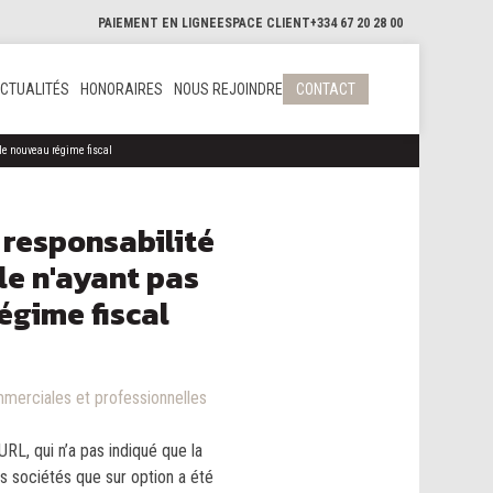
PAIEMENT EN LIGNE
ESPACE CLIENT
+334 67 20 28 00
CTUALITÉS
HONORAIRES
NOUS REJOINDRE
CONTACT
 le nouveau régime fiscal
 responsabilité
le n'ayant pas
égime fiscal
merciales et professionnelles
L, qui n’a pas indiqué que la
es sociétés que sur option a été