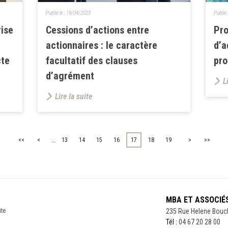
Publié le :
19/04/2023
Publié 
rise
Cessions d’actions entre
Pro
actionnaires : le caractère
d’a
cte
facultatif des clauses
pr
d’agrément
L
Lire la suite
...
<<
<
13
14
15
16
17
18
19
>
>>
MBA ET ASSOCIÉ
ite
235 Rue Helene Bouc
Tél :
04 67 20 28 00