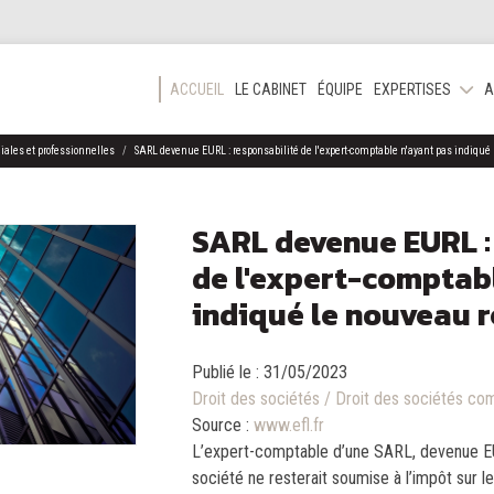
ACCUEIL
LE CABINET
ÉQUIPE
EXPERTISES
A
iales et professionnelles
SARL devenue EURL : responsabilité de l'expert-comptable n'ayant pas indiqué
SARL devenue EURL :
de l'expert-comptab
indiqué le nouveau r
Publié le :
31/05/2023
Droit des sociétés
/
Droit des sociétés com
Source :
www.efl.fr
L’expert-comptable d’une SARL, devenue EUR
société ne resterait soumise à l’impôt sur l