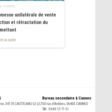
le :
11/04/2023
messe unilatérale de vente
ction et rétractation du
omettant
ire la suite
S
Bureau secondaire à Cannes
her, 34170 CASTELNAU LE LEZ
50 rue d’Antibes, 06400 CANNES
Tél :
04 83 15 71 51