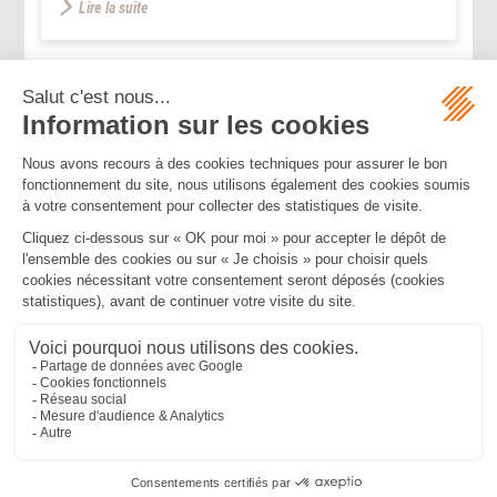
Lire la suite
...
...
<<
<
14
15
16
17
18
19
20
>
>>
Mentions légales
Politique de confidentialité
Politique de cookies
Plan du site
MBA ET ASSOCIÉS
235 Rue Helene Boucher, 34170 CASTELNAU LE LEZ
Tél :
04 67 20 28 00
Bureau secondaire à Cannes
50 rue d’Antibes, 06400 CANNES
Tél :
04 83 15 71 51