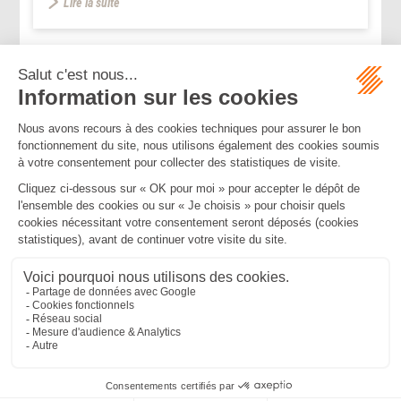
Lire la suite
...
...
<<
<
6
7
8
9
10
11
12
>
>>
Mentions légales
Politique de confidentialité
Politique de cookies
Plan du site
MBA ET ASSOCIÉS
235 Rue Helene Boucher, 34170 CASTELNAU LE LEZ
Tél :
04 67 20 28 00
Bureau secondaire à Cannes
50 rue d’Antibes, 06400 CANNES
Tél :
04 83 15 71 51