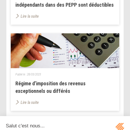
indépendants dans des PEPP sont déductibles
Lire la suite
Publié le :
28/03/2023
Régime d’imposition des revenus
exceptionnels ou différés
Lire la suite
...
<<
<
15
16
17
18
19
20
21
>