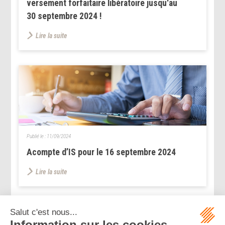
versement forfaitaire libératoire jusqu'au
30 septembre 2024 !
Lire la suite
Publié le :
11/09/2024
Acompte d’IS pour le 16 septembre 2024
Lire la suite
...
...
<<
<
6
7
8
9
10
11
12