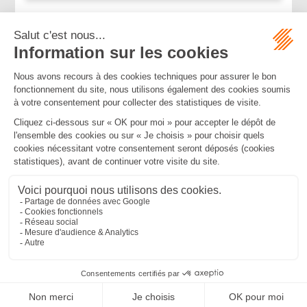
...
...
<<
<
13
14
15
16
17
18
19
>
>>
Mentions légales
Politique de confidentialité
Politique de cookies
Plan du site
MBA ET ASSOCIÉS
235 Rue Helene Boucher, 34170 CASTELNAU LE LEZ
Tél :
04 67 20 28 00
Bureau secondaire à Cannes
50 rue d’Antibes, 06400 CANNES
Tél :
04 83 15 71 51
SEPTEO DIGITAL & SERVICES © 2022