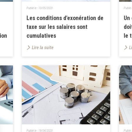
Publié le :
10/05/2023
Publié 
Les conditions d'exonération de
Un 
taxe sur les salaires sont
doi
tion
cumulatives
le 
Lire la suite
L
Publié le :
19/04/2023
Publié 