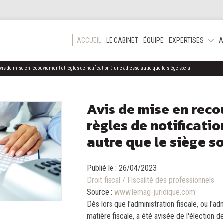
ACCUEIL
LE CABINET
ÉQUIPE
EXPERTISES
A
vis de mise en recouvrement et règles de notification à une adresse autre que le siège social
Avis de mise en rec
règles de notificati
autre que le siège so
Publié le :
26/04/2023
Droit fiscal
/
Fiscalité des professionnels
Source :
www.lemag-juridique.com
Dès lors que l'administration fiscale, ou l'a
matière fiscale, a été avisée de l'élection 