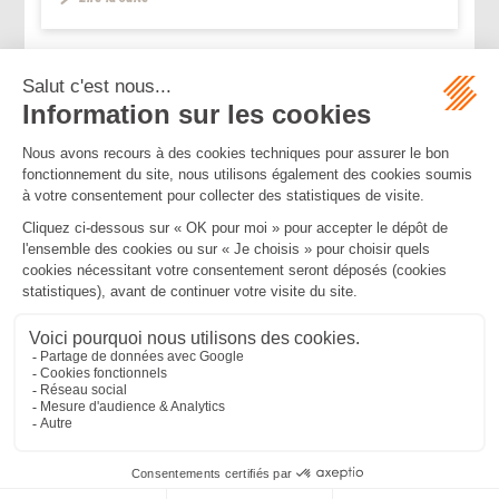
...
<<
<
1
2
3
4
5
6
7
>
>>
Mentions légales
Politique de confidentialité
Politique de cookies
Plan du site
MBA ET ASSOCIÉS
235 Rue Helene Boucher, 34170 CASTELNAU LE LEZ
Tél :
04 67 20 28 00
Bureau secondaire à Cannes
50 rue d’Antibes, 06400 CANNES
Tél :
04 83 15 71 51