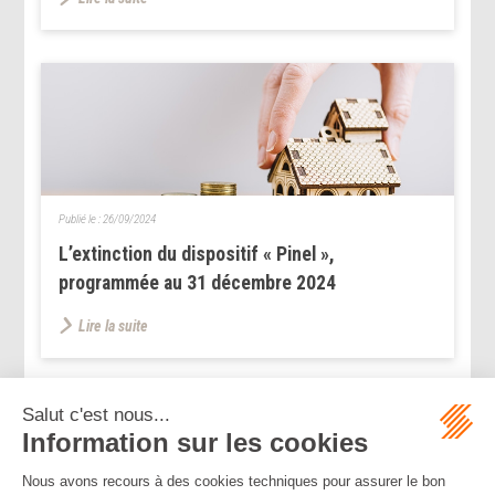
Publié le :
26/09/2024
L’extinction du dispositif « Pinel »,
programmée au 31 décembre 2024
Lire la suite
...
...
<<
<
5
6
7
8
9
10
11
>
>>