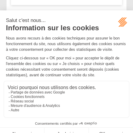
...
<<
<
11
12
13
14
15
16
17
>
>>
Mentions légales
Politique de confidentialité
Politique de cookies
Plan du site
MBA ET ASSOCIÉS
235 Rue Helene Boucher, 34170 CASTELNAU LE LEZ
Tél :
04 67 20 28 00
Bureau secondaire à Cannes
50 rue d’Antibes, 06400 CANNES
Tél :
04 83 15 71 51