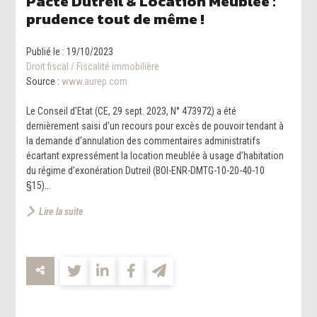
Pacte Dutreil & Location Meublée :
prudence tout de même !
Publié le :
19/10/2023
Droit fiscal
/
Fiscalité immobilière
Source :
www.aurep.com
Le Conseil d’Etat (CE, 29 sept. 2023, N° 473972) a été
dernièrement saisi d’un recours pour excès de pouvoir tendant à
la demande d’annulation des commentaires administratifs
écartant expressément la location meublée à usage d’habitation
du régime d’exonération Dutreil (BOI-ENR-DMTG-10-20-40-10
§15)...
Lire la suite