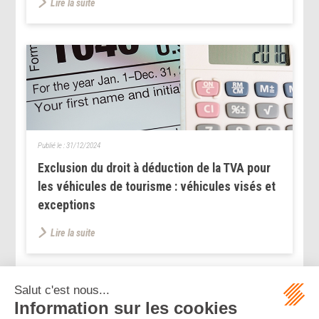
Lire la suite
Publié le :
31/12/2024
Exclusion du droit à déduction de la TVA pour
les véhicules de tourisme : véhicules visés et
exceptions
Lire la suite
...
...
<<
<
4
5
6
7
8
9
10