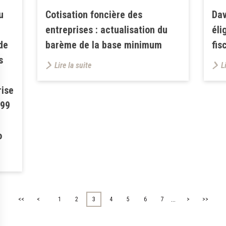
u
Cotisation foncière des
Dav
entreprises : actualisation du
éli
de
barème de la base minimum
fis
s
Lire la suite
L
rise
199
o
...
<<
<
1
2
3
4
5
6
7
>
>>