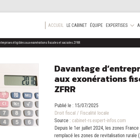
ACCUEIL
LE CABINET
ÉQUIPE
EXPERTISES
A
treprises éligibles aux exonérations fiscales et sociales ZFRR
Davantage d’entrepri
aux exonérations fis
ZFRR
Publié le :
15/07/2025
Droit fiscal
/
Fiscalité locale
Source :
cabinet-rs.expert-infos.com
Depuis le 1er juillet 2024, les zones France 
remplacé les zones de revitalisation rural