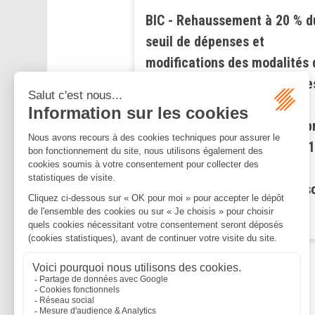
BIC - Rehaussement à 20 % d
seuil de dépenses et
modifications des modalités 
calcul du volume de dépense
de recherche permettant la
qualification de jeune entrep
innovante (JEI) (loi n° 2025-
du 28 février 2025 de
financement de la sécurité s
Lire la suite