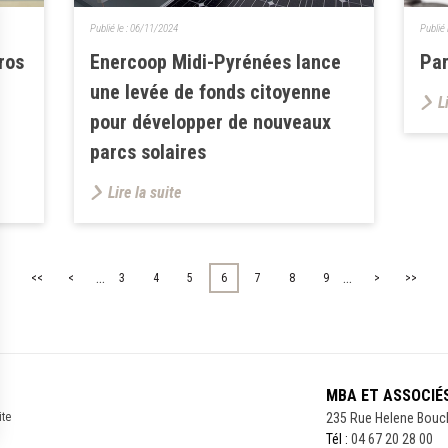
Publié le :
06/11/2024
Publié 
ros
Enercoop Midi-Pyrénées lance
Par
une levée de fonds citoyenne
L
pour développer de nouveaux
parcs solaires
Lire la suite
...
...
<<
<
3
4
5
6
7
8
9
>
>>
MBA ET ASSOCIÉ
ite
235 Rue Helene Bouc
Tél :
04 67 20 28 00