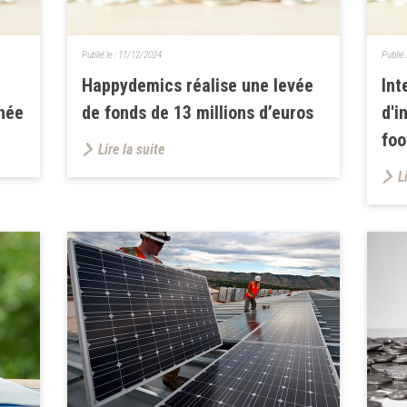
Publié le :
11/12/2024
Publié 
Happydemics réalise une levée
Int
nnée
de fonds de 13 millions d’euros
d'i
foo
Lire la suite
L