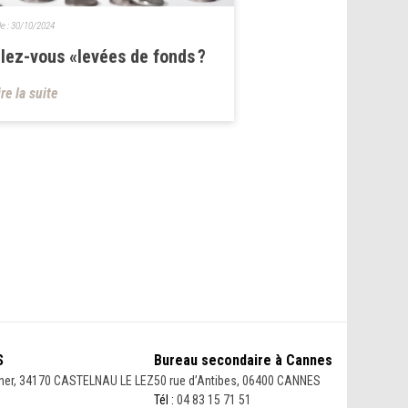
le :
30/10/2024
lez-vous «levées de fonds ?
ire la suite
S
Bureau secondaire à Cannes
her, 34170 CASTELNAU LE LEZ
50 rue d’Antibes, 06400 CANNES
Tél :
04 83 15 71 51