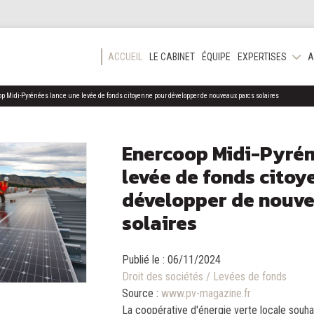
ACCUEIL
LE CABINET
ÉQUIPE
EXPERTISES
A
p Midi-Pyrénées lance une levée de fonds citoyenne pour développer de nouveaux parcs solaires
Enercoop Midi-Pyrén
levée de fonds citoy
développer de nouv
solaires
Publié le :
06/11/2024
Droit des sociétés
/
Levées de fonds
Source :
www.pv-magazine.fr
La coopérative d'énergie verte locale souh