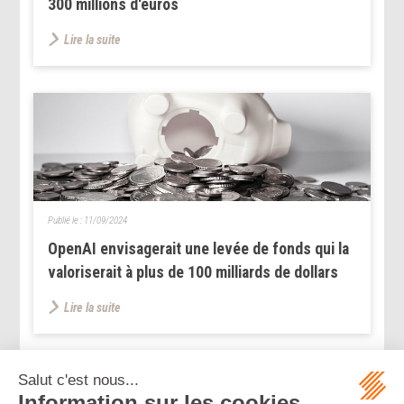
300 millions d'euros
Lire la suite
Publié le :
11/09/2024
OpenAI envisagerait une levée de fonds qui la
valoriserait à plus de 100 milliards de dollars
Lire la suite
...
...
<<
<
4
5
6
7
8
9
10