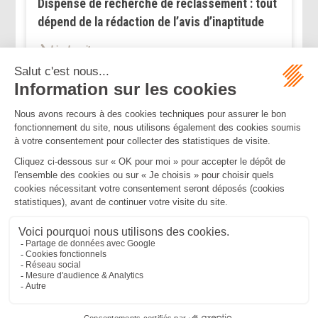
Dispense de recherche de reclassement : tout
dépend de la rédaction de l’avis d’inaptitude
Lire la suite
<<
<
1
2
3
>
>>
Mentions légales
Politique de confidentialité
Politique de cookies
Plan du site
MBA ET ASSOCIÉS
235 Rue Helene Boucher, 34170 CASTELNAU LE LEZ
Tél :
04 67 20 28 00
Bureau secondaire à Cannes
50 rue d’Antibes, 06400 CANNES
Tél :
04 83 15 71 51