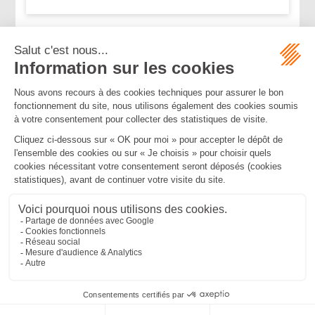
...
<<
<
12
13
14
15
16
17
18
>
>>
Mentions légales
Politique de confidentialité
Politique de cookies
Plan du site
MBA ET ASSOCIÉS
235 Rue Helene Boucher, 34170 CASTELNAU LE LEZ
Tél :
04 67 20 28 00
Bureau secondaire à Cannes
50 rue d’Antibes, 06400 CANNES
Tél :
04 83 15 71 51