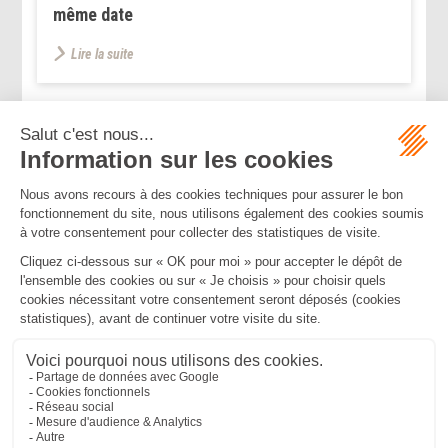
même date
Lire la suite
...
<<
<
12
13
14
15
16
17
18
>
>>
Mentions légales
Politique de confidentialité
Politique de cookies
Plan du site
MBA ET ASSOCIÉS
235 Rue Helene Boucher, 34170 CASTELNAU LE LEZ
Tél :
04 67 20 28 00
Bureau secondaire à Cannes
50 rue d’Antibes, 06400 CANNES