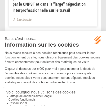
par le CNPST et dans la "large" négociation
interprofessionnelle sur le travail
Lire la suite
...
<<
<
1
2
3
4
5
6
7
>
>>
Mentions légales
Politique de confidentialité
Politique de cookies
Plan du site
MBA ET ASSOCIÉS
235 Rue Helene Boucher, 34170 CASTELNAU LE LEZ
Tél :
04 67 20 28 00
Bureau secondaire à Cannes