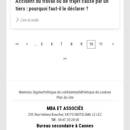
Accident du travail ou de trajet causé par un
tiers : pourquoi faut-il le déclarer ?
Lire la suite
...
<<
<
5
6
7
8
9
10
11
>
>>
Mentions légales
Politique de confidentialité
Politique de cookies
Plan du site
MBA ET ASSOCIÉS
235 Rue Helene Boucher, 34170 CASTELNAU LE LEZ
Tél :
04 67 20 28 00
Bureau secondaire à Cannes