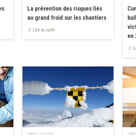
es
La prévention des risques liés
Com
au grand froid sur les chantiers
bul
vic
Lire la suite
en 
L
Publié le :
15/10/2024
Publié 