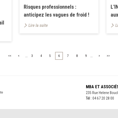
Risques professionnels :
L'I
anticipez les vagues de froid !
au
il
Lire la suite
L
...
...
<<
<
3
4
5
6
7
8
9
>
>>
MBA ET ASSOCIÉ
ite
235 Rue Helene Bouc
Tél :
04 67 20 28 00