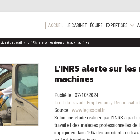
ACCUEIL
LE CABINET
ÉQUIPE
EXPERTISES
A
cident du travail
L'INRS alerte sur les risques liés aux machines
L'INRS alerte sur les
machines
Publié le :
07/10/2024
Droit du travail - Employeurs
/
Responsabilit
Source :
www.legisocial.fr
Selon une étude réalisée par l'INRS à partir
travail et des maladies professionnelles de
impliquées dans 10% des accidents du travail