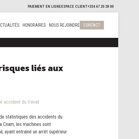
PAIEMENT EN LIGNE
ESPACE CLIENT
+334 67 20 28 00
CTUALITÉS
HONORAIRES
NOUS REJOINDRE
CONTACT
 risques liés aux
é accident du travail
 de statistiques des accidents du
 la Cnam, les machines sont
, ayant entrainé un arrêt supérieur