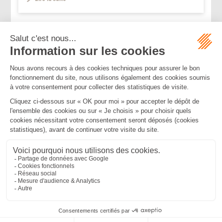
...
...
<<
<
4
5
6
7
8
9
10
>
>>
Mentions légales
Politique de confidentialité
Politique de cookies
Plan du site
MBA ET ASSOCIÉS
235 Rue Helene Boucher, 34170 CASTELNAU LE LEZ
Tél :
04 67 20 28 00
Bureau secondaire à Cannes
50 rue d’Antibes, 06400 CANNES
Tél :
04 83 15 71 51