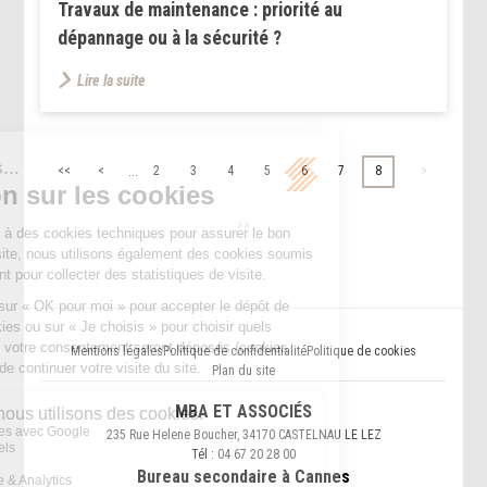
Travaux de maintenance : priorité au
dépannage ou à la sécurité ?
Lire la suite
...
<<
<
2
3
4
5
6
7
8
>
>>
Mentions légales
Politique de confidentialité
Politique de cookies
Plan du site
MBA ET ASSOCIÉS
235 Rue Helene Boucher, 34170 CASTELNAU LE LEZ
Tél :
04 67 20 28 00
Bureau secondaire à Cannes