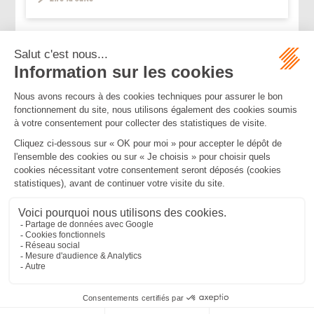
...
<<
<
2
3
4
5
6
7
8
>
>>
Mentions légales
Politique de confidentialité
Politique de cookies
Plan du site
MBA ET ASSOCIÉS
235 Rue Helene Boucher, 34170 CASTELNAU LE LEZ
Tél :
04 67 20 28 00
Bureau secondaire à Cannes
50 rue d’Antibes, 06400 CANNES
Tél :
04 83 15 71 51