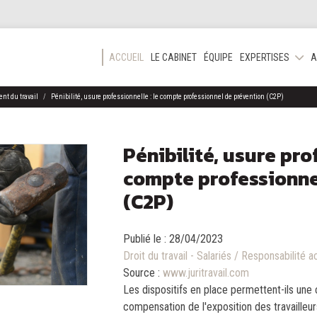
ACCUEIL
LE CABINET
ÉQUIPE
EXPERTISES
A
nt du travail
Pénibilité, usure professionnelle : le compte professionnel de prévention (C2P)
Pénibilité, usure prof
compte professionne
(C2P)
Publié le :
28/04/2023
Droit du travail - Salariés
/
Responsabilité ac
Source :
www.juritravail.com
Les dispositifs en place permettent-ils une 
compensation de l'exposition des travailleu