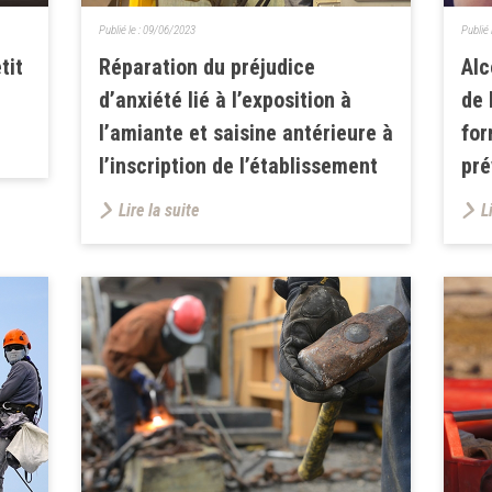
Publié le :
09/06/2023
Publié 
tit
Réparation du préjudice
Alc
d’anxiété lié à l’exposition à
de 
l’amiante et saisine antérieure à
for
l’inscription de l’établissement
pré
Lire la suite
L