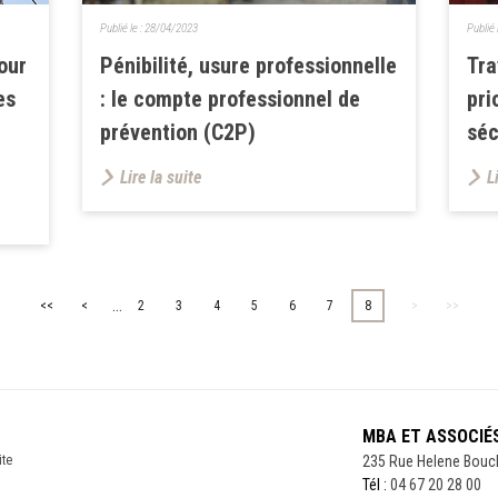
Publié le :
28/04/2023
Publié 
our
Pénibilité, usure professionnelle
Tra
es
: le compte professionnel de
pri
prévention (C2P)
séc
Lire la suite
L
...
<<
<
2
3
4
5
6
7
8
>
>>
MBA ET ASSOCIÉ
ite
235 Rue Helene Bouc
Tél :
04 67 20 28 00