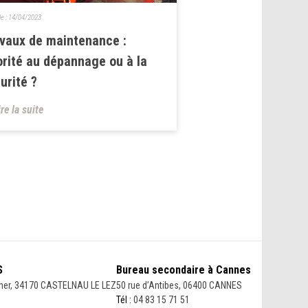
le :
14/04/2023
vaux de maintenance :
orité au dépannage ou à la
urité ?
ire la suite
S
Bureau secondaire à Cannes
her, 34170 CASTELNAU LE LEZ
50 rue d’Antibes, 06400 CANNES
Tél :
04 83 15 71 51