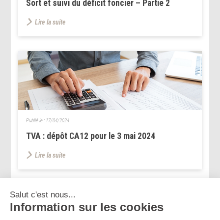
Sort et suivi du déficit foncier – Partie 2
Lire la suite
Publié le :
17/04/2024
TVA : dépôt CA12 pour le 3 mai 2024
Lire la suite
...
...
<<
<
31
32
33
34
35
36
37