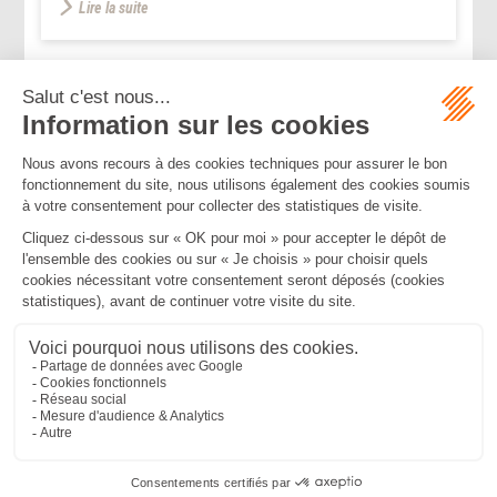
Lire la suite
...
...
<<
<
75
76
77
78
79
80
81
>
>>
Mentions légales
Politique de confidentialité
Politique de cookies
Plan du site
MBA ET ASSOCIÉS
235 Rue Helene Boucher, 34170 CASTELNAU LE LEZ
Tél :
04 67 20 28 00
Bureau secondaire à Cannes
50 rue d’Antibes, 06400 CANNES
Tél :
04 83 15 71 51