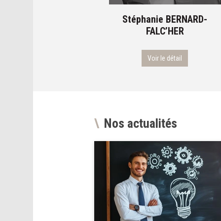
Baptiste
BARDON
Stéphanie
BERNARD-
FALC’HER
Voir le détail
Voir le détail
Nos actualités