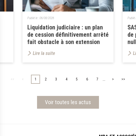
Publié le :
06/08/2026
Publié 
Liquidation judiciaire : un plan
SAS
de cession définitivement arrêté
de 
fait obstacle à son extension
nul
Lire la suite
L
...
<<
<
1
2
3
4
5
6
7
>
>>
Voir toutes les actus