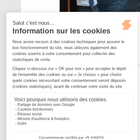
Publié le :
07/08/2026
Eliyan lève 145 millions de
dollars pour connecter les
puces IA
Lire la suite