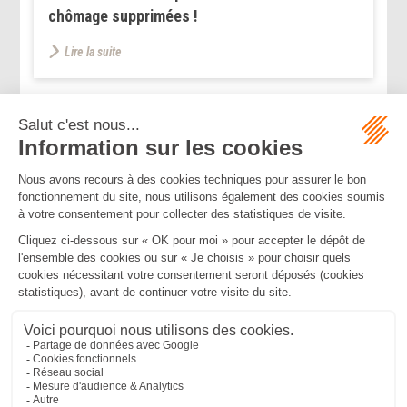
chômage supprimées !
Lire la suite
...
...
<<
<
24
25
26
27
28
29
30
>
>>
Mentions légales
Politique de confidentialité
Politique de cookies
Plan du site
MBA ET ASSOCIÉS
235 Rue Helene Boucher, 34170 CASTELNAU LE LEZ
Tél :
04 67 20 28 00
Bureau secondaire à Cannes
50 rue d’Antibes, 06400 CANNES