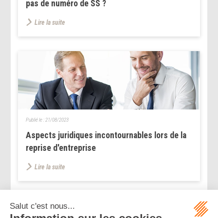
pas de numéro de SS ?
Lire la suite
Publié le :
21/08/2023
Aspects juridiques incontournables lors de la
reprise d'entreprise
Lire la suite
...
...
<<
<
191
192
193
194
195
196
197