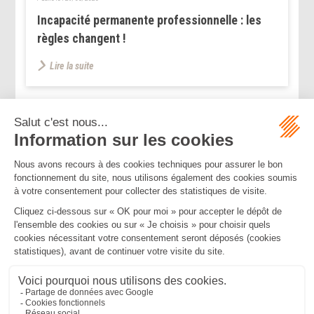
Incapacité permanente professionnelle : les
règles changent !
Lire la suite
...
...
<<
<
14
15
16
17
18
19
20
>
>>
Mentions légales
Politique de confidentialité
Politique de cookies
Plan du site
MBA ET ASSOCIÉS
235 Rue Helene Boucher, 34170 CASTELNAU LE LEZ
Tél :
04 67 20 28 00