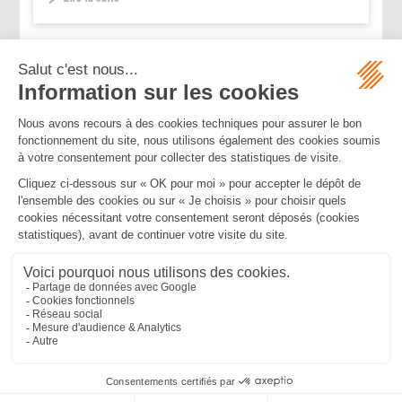
...
...
<<
<
41
42
43
44
45
46
47
>
>>
Mentions légales
Politique de confidentialité
Politique de cookies
Plan du site
MBA ET ASSOCIÉS
235 Rue Helene Boucher, 34170 CASTELNAU LE LEZ
Tél :
04 67 20 28 00
Bureau secondaire à Cannes
50 rue d’Antibes, 06400 CANNES
Tél :
04 83 15 71 51