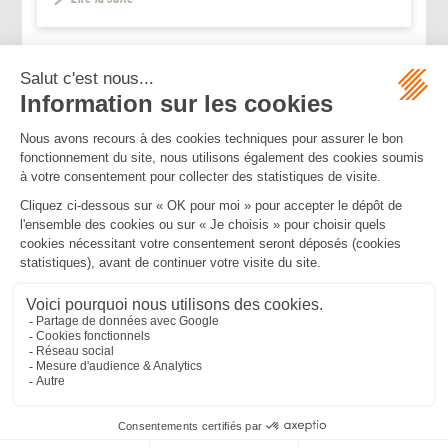
...
...
<<
<
58
59
60
61
62
63
64
>
>>
Mentions légales
Politique de confidentialité
Politique de cookies
Plan du site
MBA ET ASSOCIÉS
235 Rue Helene Boucher, 34170 CASTELNAU LE LEZ
Tél :
04 67 20 28 00
Bureau secondaire à Cannes
50 rue d’Antibes, 06400 CANNES
Tél :
04 83 15 71 51