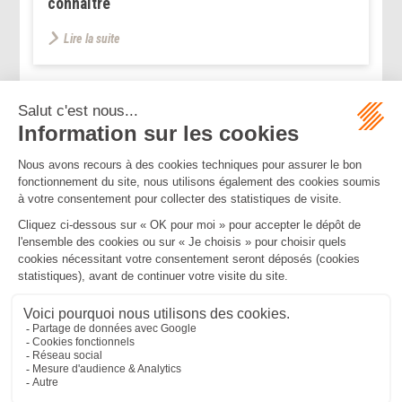
connaître
Lire la suite
...
...
<<
<
54
55
56
57
58
59
60
>
>>
Mentions légales
Politique de confidentialité
Politique de cookies
Plan du site
MBA ET ASSOCIÉS
235 Rue Helene Boucher, 34170 CASTELNAU LE LEZ
Tél :
04 67 20 28 00
Bureau secondaire à Cannes
50 rue d’Antibes, 06400 CANNES
Tél :
04 83 15 71 51