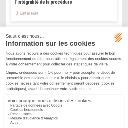
l’intégralité de la procédure
Lire la suite
...
...
<<
<
185
186
187
188
189
190
191
>
>>
Mentions légales
Politique de confidentialité
Politique de cookies
Plan du site
MBA ET ASSOCIÉS
235 Rue Helene Boucher, 34170 CASTELNAU LE LEZ
Tél :
04 67 20 28 00
Bureau secondaire à Cannes
50 rue d’Antibes, 06400 CANNES