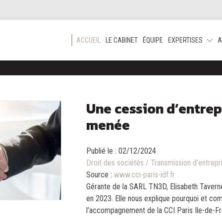
ACCUEIL
LE CABINET
ÉQUIPE
EXPERTISES
A
Une cession d’entre
menée
Publié le :
02/12/2024
Droit des sociétés
/
Transmission d’entrepr
Source :
www.cci-paris-idf.fr
Gérante de la SARL TN3D, Elisabeth Tavern
en 2023. Elle nous explique pourquoi et com
l’accompagnement de la CCI Paris Ile-de-Fra