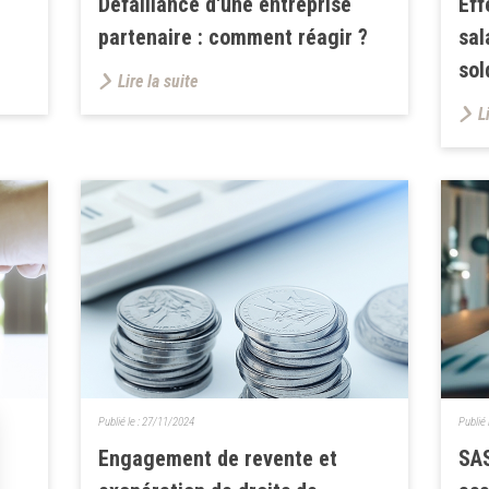
Défaillance d'une entreprise
Eff
partenaire : comment réagir ?
sal
sol
Lire la suite
L
Publié le :
27/11/2024
Publié 
Engagement de revente et
SAS