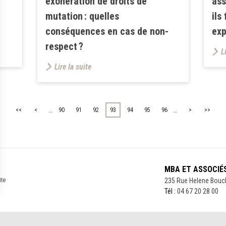
exonération de droits de
ass
mutation : quelles
ils
conséquences en cas de non-
exp
respect ?
L
Lire la suite
...
...
<<
<
90
91
92
93
94
95
96
>
>>
MBA ET ASSOCIÉ
ite
235 Rue Helene Bouc
Tél :
04 67 20 28 00