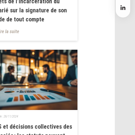
ets de l’incarcération du
arié sur la signature de son
de de tout compte
ire la suite
le :
26/11/2024
 et décisions collectives des