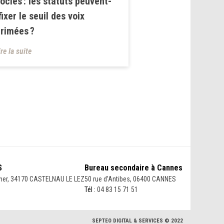
ociés : les statuts peuvent-
 fixer le seuil des voix
rimées ?
ire la suite
S
Bureau secondaire à Cannes
her, 34170 CASTELNAU LE LEZ
50 rue d’Antibes, 06400 CANNES
Tél :
04 83 15 71 51
SEPTEO DIGITAL & SERVICES © 2022