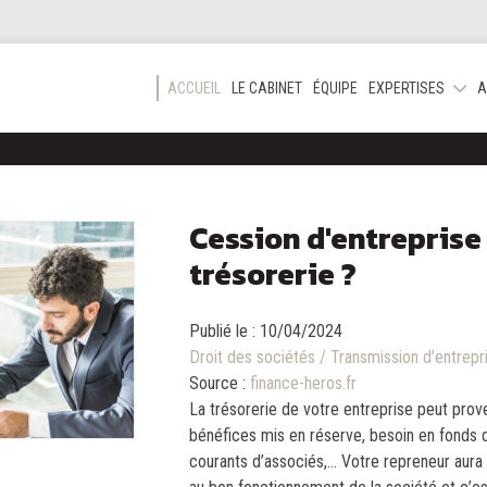
ACCUEIL
LE CABINET
ÉQUIPE
EXPERTISES
A
Cession d'entreprise 
trésorerie ?
Publié le :
10/04/2024
Droit des sociétés
/
Transmission d’entrepr
Source :
finance-heros.fr
La trésorerie de votre entreprise peut prove
bénéfices mis en réserve, besoin en fonds 
courants d’associés,… Votre repreneur aura 