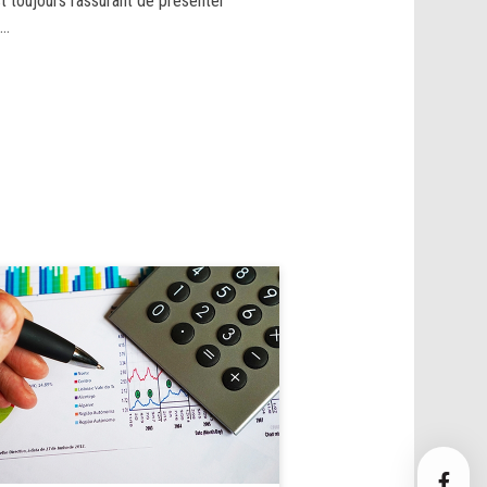
t toujours rassurant de présenter
..