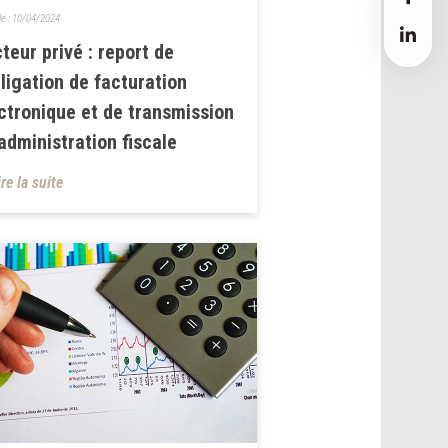
le :
10/04/2024
teur privé : report de
bligation de facturation
ctronique et de transmission
’administration fiscale
ire la suite