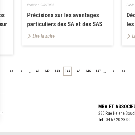
Publié le :
10/04/2024
Publié 
os
Précisions sur les avantages
Déc
sur
particuliers des SA et des SAS
les
Lire la suite
L
...
...
<<
<
141
142
143
144
145
146
147
>
>>
MBA ET ASSOCIÉ
ite
235 Rue Helene Bouc
Tél :
04 67 20 28 00