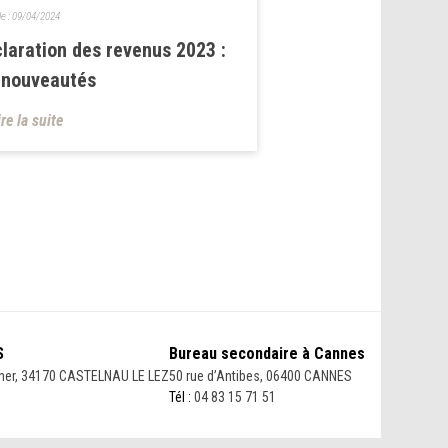
le :
09/04/2024
laration des revenus 2023 :
 nouveautés
ire la suite
S
Bureau secondaire à Cannes
her, 34170 CASTELNAU LE LEZ
50 rue d’Antibes, 06400 CANNES
Tél :
04 83 15 71 51