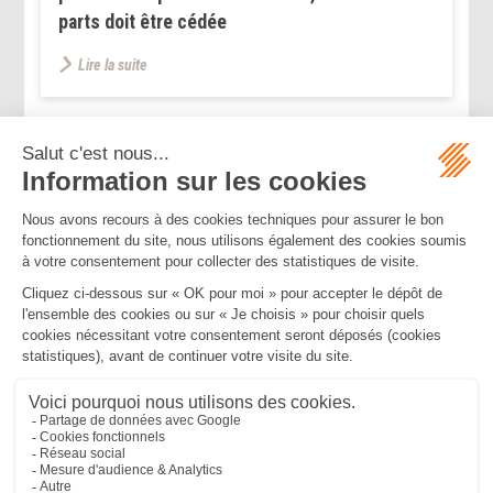
parts doit être cédée
Lire la suite
...
...
<<
<
193
194
195
196
197
198
199
>
>>
Mentions légales
Politique de confidentialité
Politique de cookies
Plan du site
MBA ET ASSOCIÉS
235 Rue Helene Boucher, 34170 CASTELNAU LE LEZ
Tél :
04 67 20 28 00
Bureau secondaire à Cannes
50 rue d’Antibes, 06400 CANNES