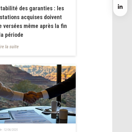
tabilité des garanties : les
stations acquises doivent
e versées même après la fin
la période
ire la suite
le :
12/06/2025