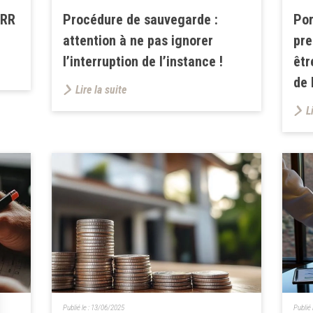
FRR
Procédure de sauvegarde :
Por
attention à ne pas ignorer
pre
l’interruption de l’instance !
êtr
de 
Lire la suite
L
Publié le :
13/06/2025
Publié 