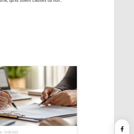
e, qu'ils soient classés ou non...
le :
13/06/2025