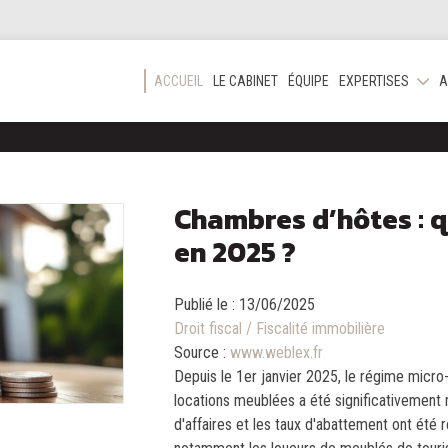
ACCUEIL
LE CABINET
ÉQUIPE
EXPERTISES
A
Chambres d’hôtes : q
en 2025 ?
Publié le :
13/06/2025
Droit fiscal
/
Fiscalité immobilière
Source :
www.weblex.fr
Depuis le 1er janvier 2025, le régime micro
locations meublées a été significativement m
d'affaires et les taux d'abattement ont été 