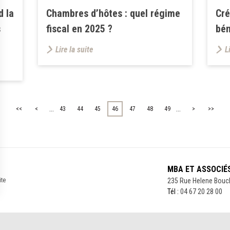
d la
Chambres d’hôtes : quel régime
Cré
s
fiscal en 2025 ?
bén
Lire la suite
L
...
...
<<
<
43
44
45
46
47
48
49
>
>>
MBA ET ASSOCIÉ
ite
235 Rue Helene Bouc
Tél :
04 67 20 28 00