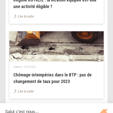
une activité éligible ?
Lire la suite
Publié le :
10/07/2023
Chômage-intempéries dans le BTP : pas de
changement de taux pour 2023
Lire la suite
...
...
<<
<
198
199
200
201
202
203
204