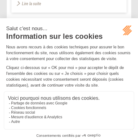
Lire la suite
...
...
<<
<
59
60
61
62
63
64
65
>
>>
Mentions légales
Politique de confidentialité
Politique de cookies
Plan du site
MBA ET ASSOCIÉS
235 Rue Helene Boucher, 34170 CASTELNAU LE LEZ
Tél :
04 67 20 28 00
Bureau secondaire à Cannes
50 rue d’Antibes, 06400 CANNES
Tél :
04 83 15 71 51