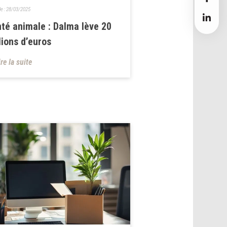
le :
28/03/2025
té animale : Dalma lève 20
lions d’euros
ire la suite