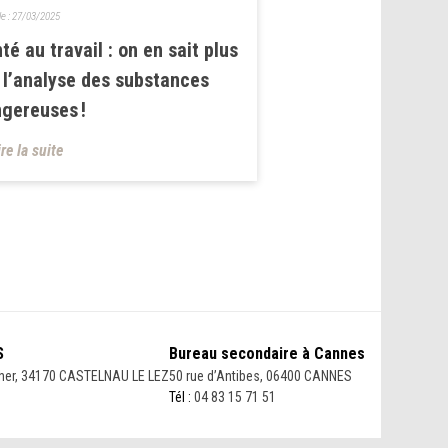
le :
27/03/2025
té au travail : on en sait plus
 l’analyse des substances
gereuses !
ire la suite
S
Bureau secondaire à Cannes
her, 34170 CASTELNAU LE LEZ
50 rue d’Antibes, 06400 CANNES
Tél :
04 83 15 71 51