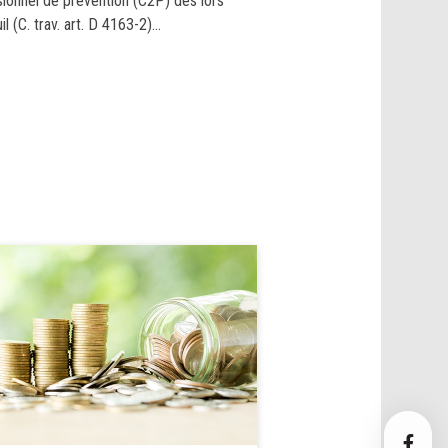
ionnel de prévention (C2P) dès lors
 (C. trav. art. D 4163-2)...