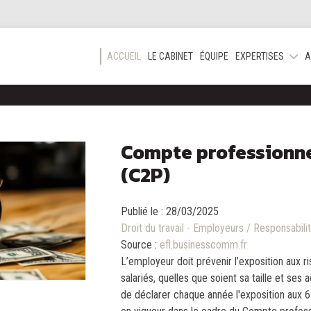
ACCUEIL
LE CABINET
ÉQUIPE
EXPERTISES
A
Compte professionne
(C2P)
Publié le :
28/03/2025
Droit du travail - Employeurs
/
Responsabilit
Source :
efl.businesscomm.fr
L’employeur doit prévenir l’exposition aux 
salariés, quelles que soient sa taille et ses ac
de déclarer chaque année l'exposition aux 6