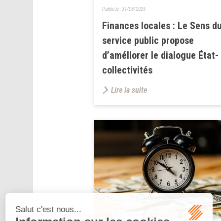
Publié le :
31/03/2025
Finances locales : Le Sens d
service public propose
d’améliorer le dialogue État-
collectivités
Lire la suite