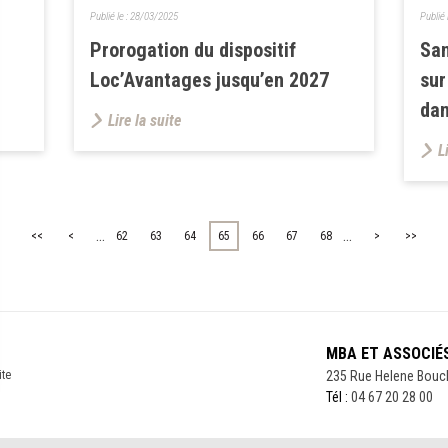
Publié le :
28/03/2025
Publié 
Prorogation du dispositif
San
Loc’Avantages jusqu’en 2027
sur
dan
Lire la suite
L
...
...
<<
<
62
63
64
65
66
67
68
>
>>
MBA ET ASSOCIÉ
ite
235 Rue Helene Bouc
Tél :
04 67 20 28 00