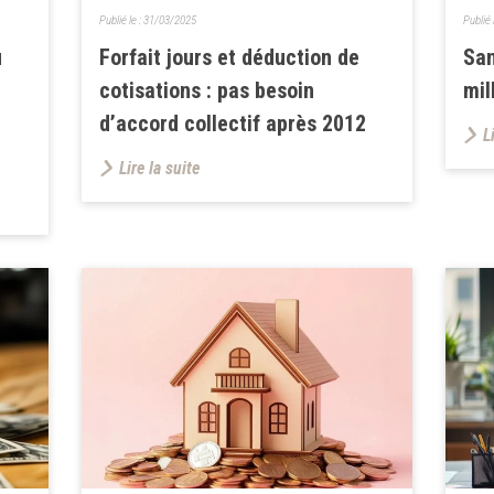
Publié le :
31/03/2025
Publié 
u
Forfait jours et déduction de
San
cotisations : pas besoin
mil
d’accord collectif après 2012
L
Lire la suite