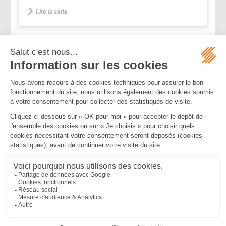
Lire la suite
...
...
<<
<
94
95
96
97
98
99
100
>
>>
Mentions légales
Politique de confidentialité
Politique de cookies
Plan du site
MBA ET ASSOCIÉS
235 Rue Helene Boucher, 34170 CASTELNAU LE LEZ
Tél :
04 67 20 28 00
Bureau secondaire à Cannes
50 rue d’Antibes, 06400 CANNES
Tél :
04 83 15 71 51