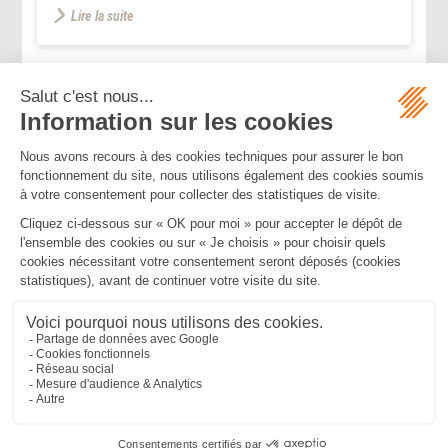
Lire la suite
...
...
<<
<
155
156
157
158
159
160
161
>
>>
Mentions légales
Politique de confidentialité
Politique de cookies
Plan du site
MBA ET ASSOCIÉS
235 Rue Helene Boucher, 34170 CASTELNAU LE LEZ
Tél :
04 67 20 28 00
Bureau secondaire à Cannes
50 rue d’Antibes, 06400 CANNES
Tél :
04 83 15 71 51