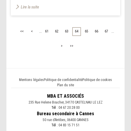
Lire la suite
...
...
<<
<
61
62
63
64
65
66
67
>
>>
Mentions légales
Politique de confidentialité
Politique de cookies
Plan du site
MBA ET ASSOCIÉS
235 Rue Helene Boucher, 34170 CASTELNAU LE LEZ
Tél :
04 67 20 28 00
Bureau secondaire à Cannes
50 rue d’Antibes, 06400 CANNES
Tél :
04 83 15 71 51