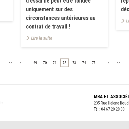
d’essai ne peut être fondée
rep
uniquement sur des
déc
circonstances antérieures au
L
contrat de travail !
Lire la suite
...
...
<<
<
69
70
71
72
73
74
75
>
>>
MBA ET ASSOCIÉ
ite
235 Rue Helene Bouc
Tél :
04 67 20 28 00