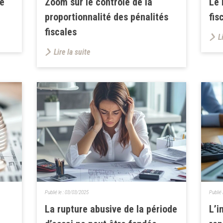
de
Zoom sur le contrôle de la
Le 
proportionnalité des pénalités
fis
fiscales
L
Lire la suite
Publié le :
03/03/2025
Publié 
La rupture abusive de la période
L’i