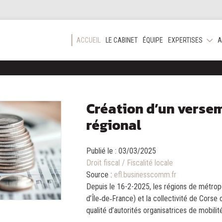
ACCUEIL
LE CABINET
ÉQUIPE
EXPERTISES
A
Création d’un verse
régional
Publié le :
03/03/2025
Droit fiscal
/
Fiscalité locale
Source :
efl.businesscomm.fr
Depuis le 16-2-2025, les régions de métrop
d’Île‑de‑France) et la collectivité de Corse on
qualité d’autorités organisatrices de mobilit