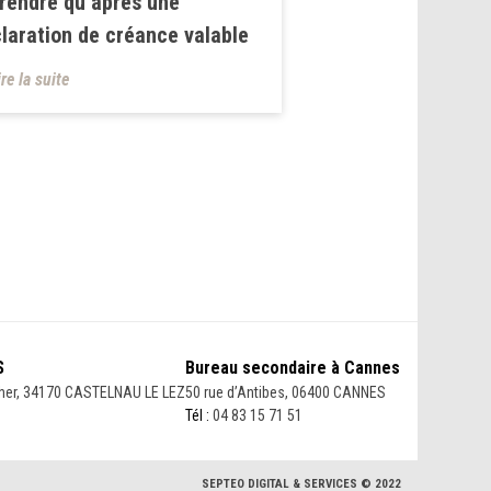
rendre qu’après une
laration de créance valable
ire la suite
S
Bureau secondaire à Cannes
her, 34170 CASTELNAU LE LEZ
50 rue d’Antibes, 06400 CANNES
Tél :
04 83 15 71 51
SEPTEO DIGITAL & SERVICES © 2022