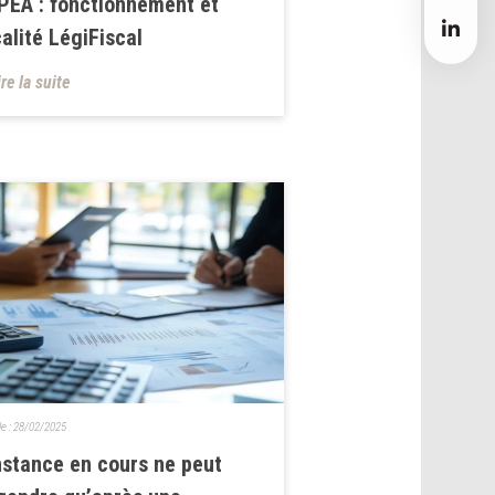
PEA : fonctionnement et
calité LégiFiscal
ire la suite
le :
28/02/2025
nstance en cours ne peut